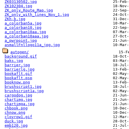
ZK03130502.jpg
                                 25-Feb-
ZK102304.jpg
                                   18-Nov-
ZK_only_Route_Map.jpg
                          22-Sep-
ZK_only_with_lines_Nov_1.jpg
                   24-Oct-
ZKh-b.jpg
                                      31-Dec-
a_colorban5a.jpg
                               10-Mar-
a_colorban10.jpg
                               22-Sep-
a_colorban10aa.jpg
                             07-Mar-
a_colorban10aaa.jpg
                            27-Oct-
a_pwrpoint.jpg
                                 21-Jun-
asmallFnllogo11a_jpg.jpg
autogen/
                                       15-Fe
background.gif
                                 18-Oct-
baks.jpg
                                       03-Mar-
barrier.jpg
                                    18-Jul-
barrierlg.jpg
                                  13-Feb-
bookaflt.gif
                                   02-May-
bookaflt.psp
                                   02-May-
booknow.png
                                    13-Feb-
brushscript1.jpg
                               18-Jul-
brushscript1a.jpg
                              02-May-
cargodog.jpg
                                   21-Jun-
chartimg.jpg
                                   21-Jun-
chartimga.jpg
                                  21-Jun-
chbook.png
                                     10-Dec-
chnow.png
                                      10-Dec-
clovrow1.gif
                                   12-Mar-
duck.jpg
                                       28-Oct-
emb120.jpg
                                     21-Jul-