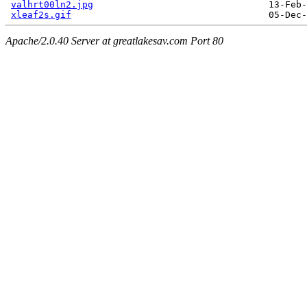
valhrt00ln2.jpg
                                13-Feb-
xleaf2s.gif
Apache/2.0.40 Server at greatlakesav.com Port 80