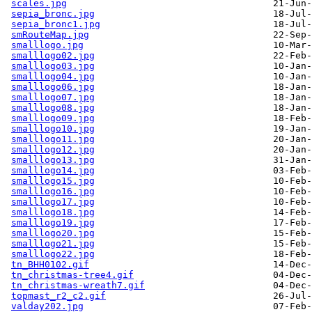
scales.jpg
                                     21-Jun-
sepia_bronc.jpg
                                18-Jul-
sepia_bronc1.jpg
                               18-Jul-
smRouteMap.jpg
                                 22-Sep-
smalllogo.jpg
                                  10-Mar-
smalllogo02.jpg
                                22-Feb-
smalllogo03.jpg
                                10-Jan-
smalllogo04.jpg
                                10-Jan-
smalllogo06.jpg
                                18-Jan-
smalllogo07.jpg
                                18-Jan-
smalllogo08.jpg
                                18-Jan-
smalllogo09.jpg
                                18-Feb-
smalllogo10.jpg
                                19-Jan-
smalllogo11.jpg
                                20-Jan-
smalllogo12.jpg
                                20-Jan-
smalllogo13.jpg
                                31-Jan-
smalllogo14.jpg
                                03-Feb-
smalllogo15.jpg
                                10-Feb-
smalllogo16.jpg
                                10-Feb-
smalllogo17.jpg
                                10-Feb-
smalllogo18.jpg
                                14-Feb-
smalllogo19.jpg
                                17-Feb-
smalllogo20.jpg
                                15-Feb-
smalllogo21.jpg
                                15-Feb-
smalllogo22.jpg
                                18-Feb-
tn_BHH0102.gif
                                 14-Dec-
tn_christmas-tree4.gif
                         04-Dec-
tn_christmas-wreath7.gif
                       04-Dec-
topmast_r2_c2.gif
                              26-Jul-
valday202.jpg
                                  07-Feb-